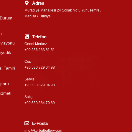
Adres
Muradiye Mahallesi 24 Sokak No:5 Yunusemre /
Manisa / Türkiye
e Durum
u
Telefon
evizyonu
Genel Merkez
+90 236 233 81 51
riyodik
Cep
+90 530 829 04 98
zı Tamiri
Servis
aporu
+90 530 829 04 98
izmeti
Satış
+90 530 384 70 89
E-Posta
info@korbatbattery.com