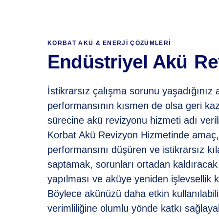
KORBAT AKÜ & ENERJI ÇÖZÜMLERI
Endüstriyel Akü
Re
İstikrarsız çalışma sorunu yaşadığınız a
performansının kısmen de olsa geri ka
sürecine akü revizyonu hizmeti adı verili
Korbat Akü Revizyon Hizmetinde amaç,
performansını düşüren ve istikrarsız kıl
saptamak, sorunları ortadan kaldıracak 
yapılması ve aküye yeniden işlevsellik 
Böylece akünüzü daha etkin kullanılabil
verimliliğine olumlu yönde katkı sağlayabi