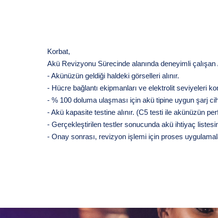
Korbat,
Akü Revizyonu Sürecinde alanında deneyimli çalışan / e
- Akünüzün geldiği haldeki görselleri alınır.
- Hücre bağlantı ekipmanları ve elektrolit seviyeleri kont
- % 100 doluma ulaşması için akü tipine uygun şarj cihazl
- Akü kapasite testine alınır. (C5 testi ile akünüzün pe
- Gerçekleştirilen testler sonucunda akü ihtiyaç listesin
- Onay sonrası, revizyon işlemi için proses uygulamal